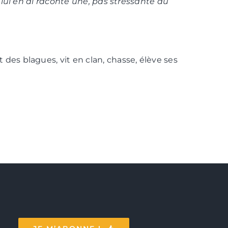
je lui en ai raconté une, pas stressante du
 des blagues, vit en clan, chasse, élève ses