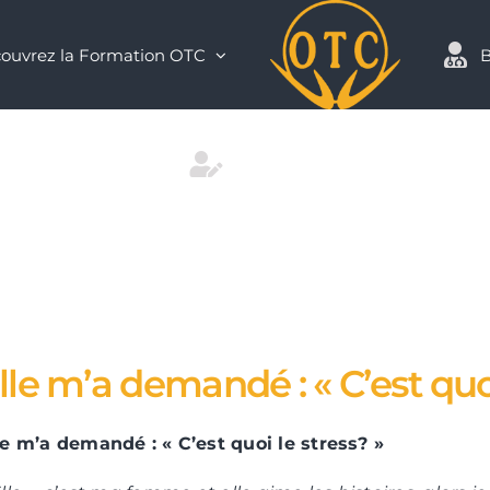
ouvrez la Formation OTC
B
Contact
lle m’a demandé : « C’est quoi
le m’a demandé : « C’est quoi le stress? »