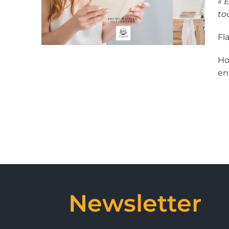
« 
to
Fl
Ho
en
Newsletter