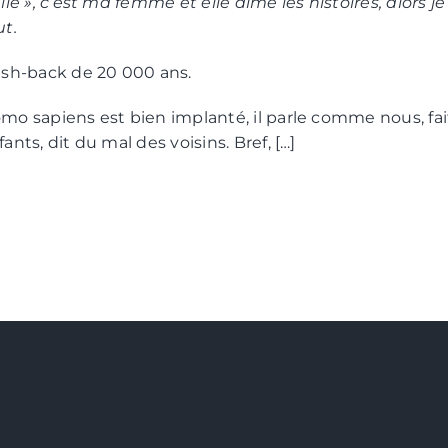
Elle », c’est ma femme et elle aime les histoires, alors 
ut.
ash-back de 20 000 ans.
mo sapiens est bien implanté, il parle comme nous, fait
fants, dit du mal des voisins. Bref, […]