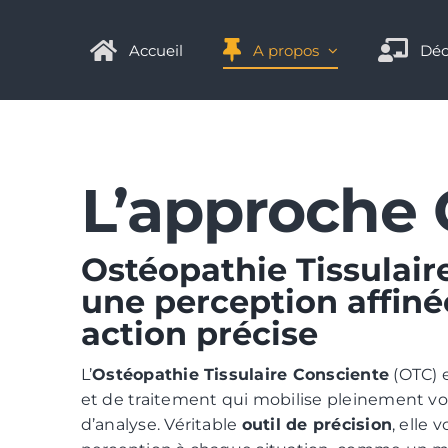
Passer
Panneau de gestion des cookies
au
Accueil
A propos
Déc
contenu
L’approche
Ostéopathie Tissulair
une perception affin
action précise
L’
Ostéopathie Tissulaire Consciente
(OTC) 
et de traitement qui mobilise pleinement vot
d’analyse. Véritable
outil de précision
, elle