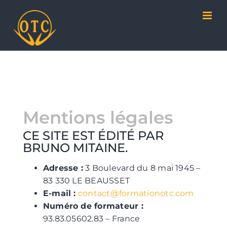
Passer
Panneau de gestion des cookies
au
contenu
Mentions légales
CE SITE EST ÉDITÉ PAR
BRUNO MITAINE.
Adresse :
3 Boulevard du 8 mai 1945 –
83 330 LE BEAUSSET
E-mail :
contact@formationotc.com
Numéro de formateur :
93.83.05602.83 – France