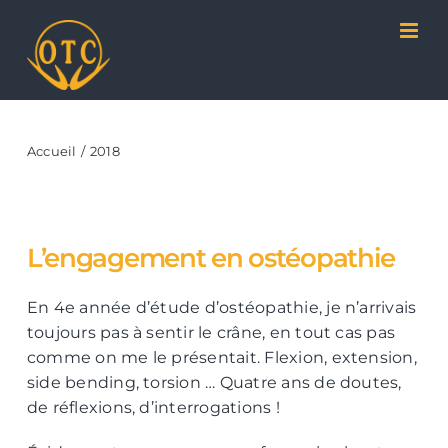
Passer
Panneau de gestion des cookies
au
contenu
Accueil
2018
L’engagement en ostéopathie
En 4e année d’étude d’ostéopathie, je n’arrivais
toujours pas à sentir le crâne, en tout cas pas
comme on me le présentait. Flexion, extension,
side bending, torsion … Quatre ans de doutes,
de réflexions, d’interrogations !