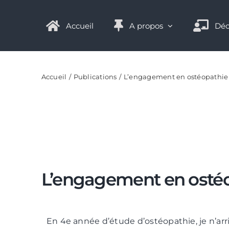
Passer
Panneau de gestion des cookies
au
Accueil
A propos
Déc
contenu
Accueil
Publications
L’engagement en ostéopathie
L’engagement en osté
En 4e année d’étude d’ostéopathie, je n’arr