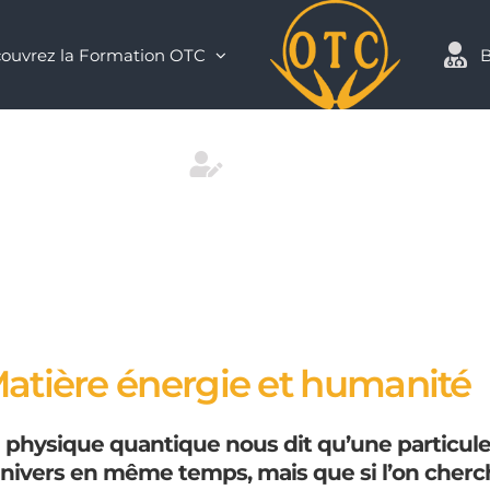
ouvrez la Formation OTC
B
Contact
atière énergie et humanité
 physique quantique nous dit qu’une particule
univers en même temps, mais que si l’on cherche