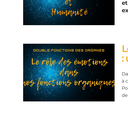
et
ex
L
:
Da
à 
Po
d