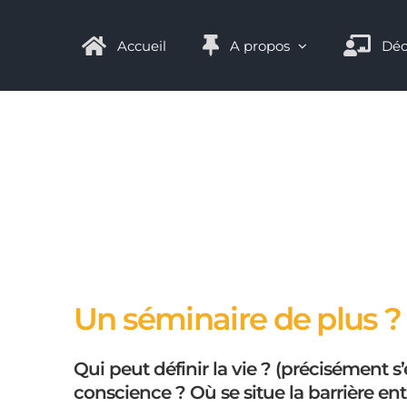
Passer
Panneau de gestion des cookies
au
Accueil
A propos
Déc
contenu
Un séminaire de plus ?
Qui peut définir la vie ? (précisément s
conscience ? Où se situe la barrière ent