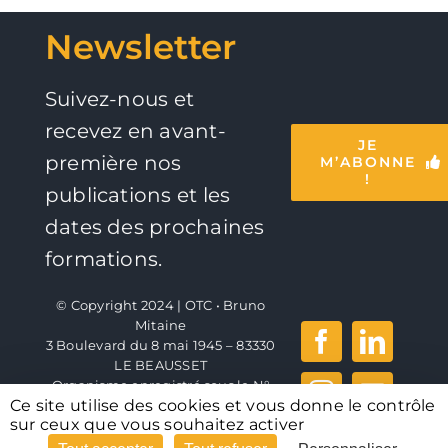
Newsletter
Suivez-nous et
recevez en avant-
JE
première nos
M’ABONNE
!
publications et les
dates des prochaines
formations.
© Copyright 2024 | OTC • Bruno
Mitaine
3 Boulevard du 8 mai 1945 – 83330
LE BEAUSSET
Organisme enregistré sous le N°
Ce site utilise des cookies et vous donne le contrôle
93.83.05008.83
sur ceux que vous souhaitez activer
Mentions légales
|
Politique de
confidentialité
| En partenariat