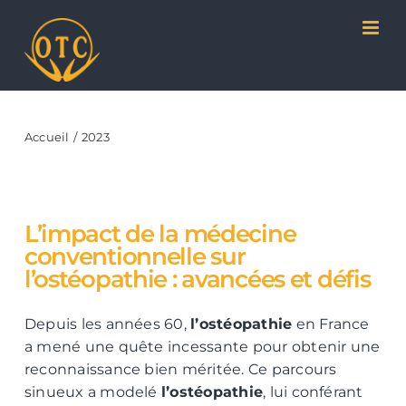
Passer
Panneau de gestion des cookies
au
contenu
Accueil
2023
L’impact de la médecine
conventionnelle sur
l’ostéopathie : avancées et défis
Depuis les années 60,
l’ostéopathie
en France
a mené une quête incessante pour obtenir une
reconnaissance bien méritée. Ce parcours
sinueux a modelé
l’ostéopathie
, lui conférant